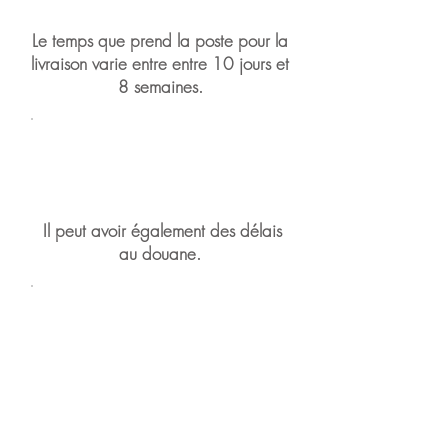
Le temps que prend la poste pour la
livraison varie entre entre 10 jours et
8 semaines.
​ Si c’est une livraison qui se rend
uniquement par bateau, ça peut
prendre 3 mois.
​
Il peut avoir également des délais
au douane.
Avant de passer votre
commande,
vérifier que c’est la bonne
adresse de votre domicile
qui est inscrit dans vos
informations Paypal.
Nous allons livrer à cette