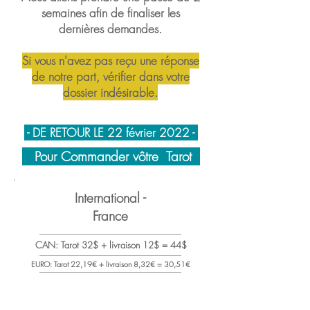
semaines afin de finaliser les
dernières demandes.
Si vous n'avez pas reçu une réponse
de notre part, vérifier dans votre
dossier indésirable.
- DE RETOUR LE 22 février 2022 -
Pour Commander vôtre Tarot
International -
France
CAN: Tarot 32$ + livraison 12$ = 44$
EURO: Tarot 22,19€ + livraison 8,32€ = 30,51€