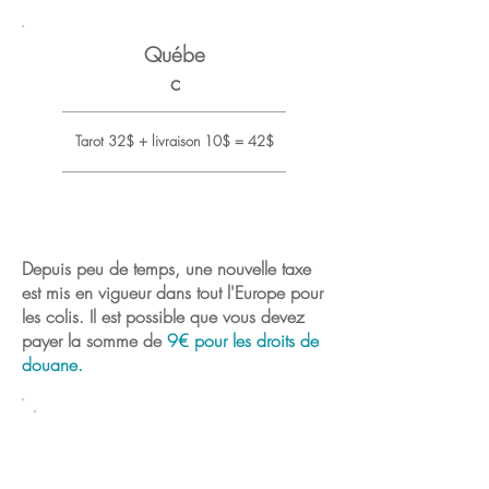
Québe
c
Tarot 32$ + livraison 10$ = 42$
Depuis peu de temps, une nouvelle taxe
est mis en vigueur dans tout l'Europe pour
les colis. Il est possible que vous devez
payer la somme de
9€ pour les droits de
douane.
Je poste la journée même ou le
lendemain matin que je reçois le
paiement.