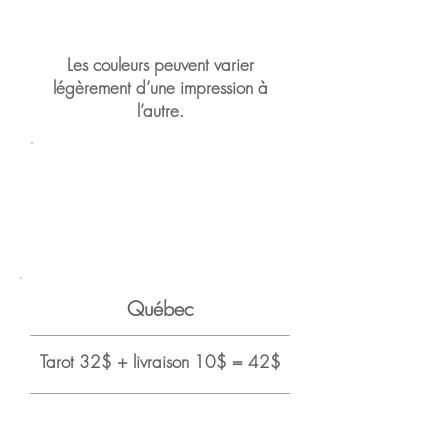
adresse.
Les couleurs peuvent varier
légèrement d’une impression à
l’autre.
Si vous n'avez pas reçu une
réponse de notre part,
vérifier dans votre dossier
indésirable.
Québec
Tarot 32$ + livraison 10$ = 42$