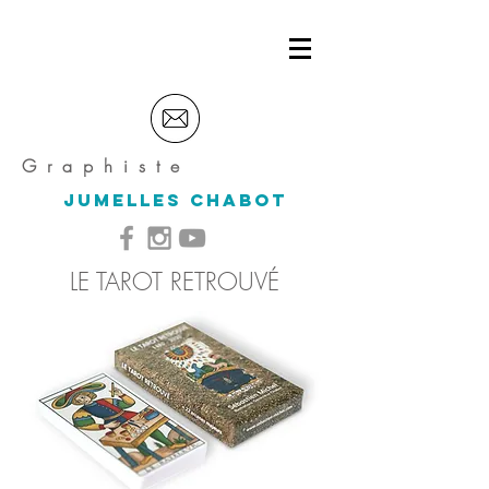
G r a p h i s t e
Jumelles CHABOT
LE TAROT RETROUVÉ