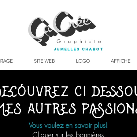
G r a p h i s t e
Jumelles CHABOT
IRAGE
SITE WEB
LOGO
AFFICHE
Vous voulez en savoir plus!
Cliquer sur les bannières